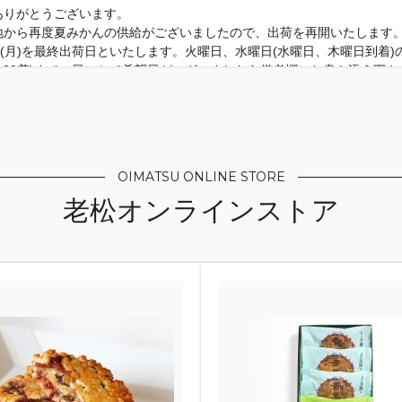
ありがとうございます。
地から再度夏みかんの供給がございましたので、出荷を再開いたします
7/27(月)を最終出荷日といたします。火曜日、水曜日(水曜日、木曜日到
地域は29着)までの日にちで希望日がございましたら備考欄にお書き添え下
ができない場合がございます。ご了承下さいませ。
売が完全に終了してからを開始いたします。販売時期が確定したタイミ
OIMATSU ONLINE STORE
ありがとうございます。
ましたら、店頭販売のみに切り替えます。夏柑糖の販売が完全に終了し
老松オンラインストア
トアへアップいたします。少々お待ちくださいませ。
6.07.14）
ありがとうございます。
みの方は最終出荷日での対応となります。7月19日着（2日かかる地域は
ができませんので、ご了承の上お申込み下さい。 一時的に指定日はい
欄にお書き添え下さい。不可の場合のみご連絡させていただきます。ご
りました。・受注は7/14までです
（2026.07.12）