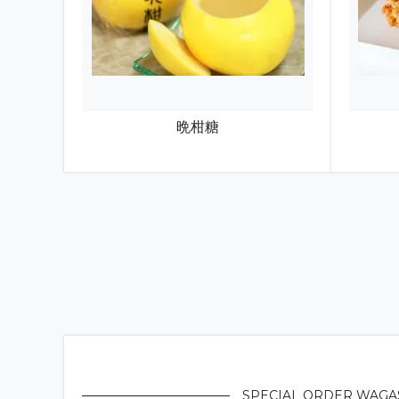
いつもオンラインストアをご利用いただき
最終到着日の件ですが、7月13日受注分よ
受注は14日まで受付いたしますので、出荷
不可の場合は連絡させていただきます。連
常温便の発送は通常通りのお日にちで承り
夏柑糖の最終出荷日延長の件
（2026.07.
晩柑糖
いつもオンラインストアをご利用いただき
最終到着日の件ですが、最終出荷日を7月1
システム上個別の商品ごとに希望日が変えら
る地域は18日着)以降は出荷できるか判り
水曜日)以外の日にちを備考欄にお書き添
常温便の発送は指定日通りのお日にちで承
嵐山店 喫茶室（茶房「玄以庵」）期間限
夏季限定で、天然氷を使用したかき氷「み
日光の蔵元「四代目徳次郎」様の天然氷に
至極の一品に仕上げました。
天然氷ならではの繊細な口どけと、和三盆
嵐山散策のひとときに、ぜひ茶房「玄以庵
SPECIAL ORDER WAGA