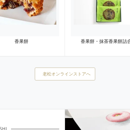
ありがとうございます。
り最終出荷日を7月18日出荷までといたします。
日は17日と18日のみとなります。備考欄にも希望日を入れられても18
絡がとれない場合は出荷ができませんのでキャンセル扱いとなる場合が
いたします。今後、最終出荷日が変更になった場合は、再度ご連絡させ
1）
香果餅
香果餅・抹茶香果餅詰
ありがとうございます。
0日までにしておりましたが、7月16日出荷まで延長いたします。
れないのでご迷惑をおかけいたしますが、先の日にちで日にち指定ができ
かねますので、希望日を選ばないでださい。希望日がある場合は、17日
え下さい。不可の場合は連絡させていただきます。連絡がとれない場合は
老松オンラインストアへ
りいたします。 今後、最終出荷日が変更になった場合は、再度ご連絡さ
定メニューのご案内
（2026.06.22）
ぞれ」のご提供を開始いたしました。
、徳島県阿波産の最上級和三盆と、当店で丁寧に炊き上げた丹波大納言
の上品な甘み、小豆の豊かな風味をお楽しみいただけます。
」にてご賞味ください。
SHI