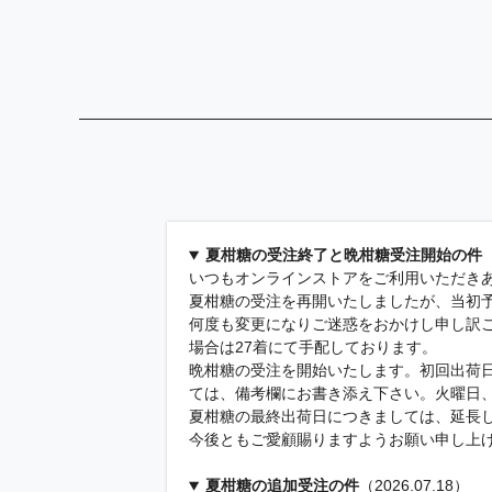
夏柑糖の受注終了と晩柑糖受注開始の件
（
いつもオンラインストアをご利用いただき
夏柑糖の受注を再開いたしましたが、当初
何度も変更になりご迷惑をおかけし申し訳ご
場合は27着にて手配しております。
晩柑糖の受注を開始いたします。初回出荷日
ては、備考欄にお書き添え下さい。火曜日
夏柑糖の最終出荷日につきましては、延長
今後ともご愛顧賜りますようお願い申し上
夏柑糖の追加受注の件
（2026.07.18）