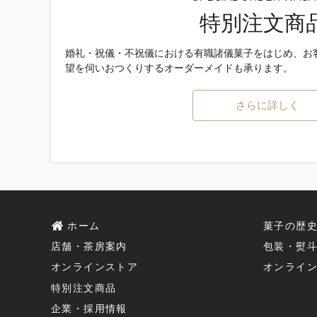
老松北野店店休日のお知らせ
（2026.06.
特別注文商
2026年6月25日(木)より7月16日(木)
店休日 6/25・7/2・7/9・7/16
他店舗は通常通り営業しております。北野
婚礼・祝儀・不祝儀における有職諸儀菓子をはじめ、お
皆さまにはご不便をおかけいたしますが、
望を伺いおつくりするオーダーメイドも承ります。
老松北野店営業時間変更のお知らせ
（202
さらに詳しく
2026年5月7日(木)より老松北野店の開店
変更前 09：00～17：00
変更後 10：00～17：00
皆さまにはご不便をおかけいたしますが、
オンラインストアご注文時のお名前変更
送り状伝票は1回目の「ご注文確認メール
の確認メールのお名前が違う件に関しまし
1回目の「ご注文確認メール（自動送信）
ホーム
菓子の歴
を変更されますと、会員情報が上書きさま
店舗・茶房案内
包装・熨
反映されます。お申込み時とお名前が異な
オンラインストア
オンライ
せ。
特別注文商品
先の日付の到着日を希望される場合のご
企業・採用情報
クレジットカード決済の国際カードブラン