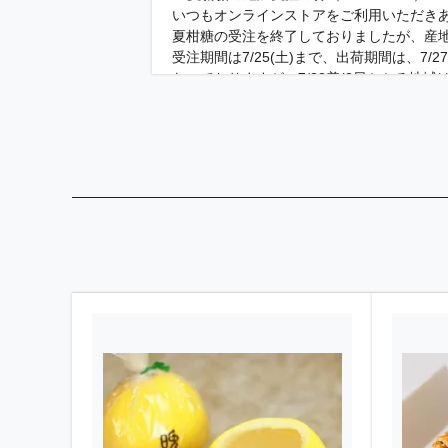
いつもオンラインストアをご利用いただき
夏柑糖の受注を終了しておりましたが、産
受注期間は7/25(土)まで、出荷期間は、
なっておりますが、7/28着(2日かかる
がとれない場合は希望日にお送りすること
晩柑糖の販売につきましては、夏柑糖の販
す。少々お待ちくださいませ。
晩柑糖の件
（2026.07.15）
いつもオンラインストアをご利用いただき
夏柑糖の受注が終わり、発送が終了いたし
時期が確定したタイミングでオンラインス
7月14日受注の夏柑糖の出荷日の件
（202
いつもオンラインストアをご利用いただき
最終到着日の件ですが、7月14日のお申込
ただいておりましても18日出荷以外は対応
の商品の発送で指定日がある場合は、備考
します。
夏柑糖の最終出荷日は7/18日に変更にな