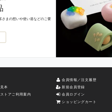
09）
品
までの間、木曜日は店休日となります。
店のみお休みとなります。
客さまの想いや使い道などのご要
何卒ご理解賜りますようお願い申し上げます。
6.05.5）
時間が変更になります。
何卒ご理解賜りますようお願い申し上げます。
について
（2026.04.28）
（自動送信）」の情報で手配しております。お客様都合で画面上でアカ
てはお申込みされた1回目の返信メールの通り発送させていただきます。
」がきてから2回目の確認メールがとどくまでに約1日かかります。そ
史
会員情報／注文履歴
す。最初の注文の2回目の確認メールを送る前に変更されておりますので
斗見本
新規会員登録
りますが、お申込み通りにお送りさせていただきます。老松からの確認
ンストアご利用案内
会員ログイン
ショッピングカート
注意
（2026.04.05）
ドのルール変更により、クレジットカードの与信期間が短くなり、与信