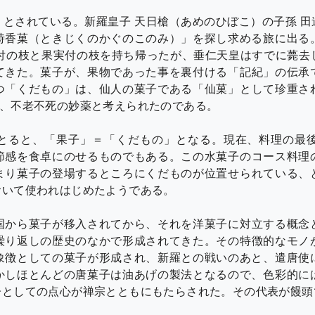
とされている。新羅皇子 天日槍（あめのひぼこ）の子孫 
時香菓（ときじくのかぐのこのみ）」を探し求める旅に出る
葉付の枝と果実付の枝を持ち帰ったが、垂仁天皇はすでに薨去
てきた。菓子が、果物であった事を裏付ける「記紀」の伝承
つ「くだもの」は、仙人の菓子である「仙菓」として珍重さ
は、不老不死の妙薬と考えられたのである。
とると、「果子」＝「くだもの」となる。現在、料理の最
節感を食卓にのせるものでもある。この水菓子のコース料理
まり菓子の登場するところにくだものが位置せられている、
おいて使われはじめたようである。
国から菓子が移入されてから、それを洋菓子に対立する概念
繰り返しの歴史のなかで形成されてきた。その特徴的なモノ
象徴としての菓子が形成され、新羅との戦いのあと、遣唐使
かしほとんどの唐菓子は油あげの製法となるので、色彩的に
子としての点心が禅宗とともにもたらされた。その代表が饅頭