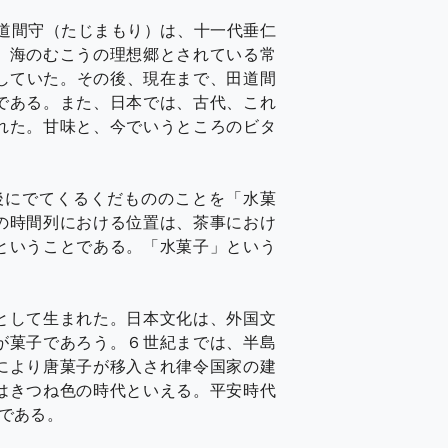
田道間守（たじまもり）は、十一代垂仁
。海のむこうの理想郷とされている常
していた。その後、現在まで、田道間
である。また、日本では、古代、これ
れた。甘味と、今でいうところのビタ
後にでてくるくだもののことを「水菓
の時間列における位置は、茶事におけ
ということである。「水菓子」という
として生まれた。日本文化は、外国文
が菓子であろう。６世紀までは、半島
により唐菓子が移入され律令国家の建
はきつね色の時代といえる。平安時代
である。