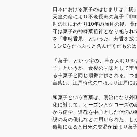
日本における菓子のはじまりは「橘」
天皇の命により不老長寿の菓子「非
世の国にわたり10年の歳月の後、
守は菓子の神様菓祖神となり祀られ
を「非時香果」といった。芳香を放
ミンCをたっぷりと含んだくだもの
「菓子」という字の、草かんむりを
子」というが、食後の甘味として季
る主菓子と同じ順番に供される。つ
言葉は、江戸時代の中頃より江戸に
和菓子という言葉は、明治になり外
化に対して、オープンとクローズの
から儒学、道教を中心とした信仰の
設の為の儀礼などに用いられた、し
後期になると日宋の交易が始まり菓