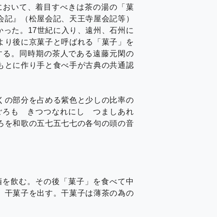
において、着目すべきは茶の湯の「菓
会記』（松屋会記、天王寺屋会記等）
った。17世紀に入り、遠州、石州に
より後に京菓子と呼ばれる「菓子」を
する。同時期の茶人である遠藤元閑の
もとに作り手と食べ手が古典の共通認
くの部分を占める紫色と少しの比率の
ごろも きつつなれにし つましあれ
ろを和歌の五七五七七の各句の頭の音
酒を飲む。その後「菓子」を食べて中
、干菓子を出す。干菓子は薄茶の為の