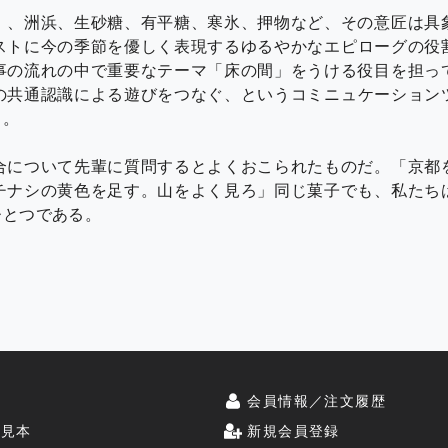
）、洲浜、生砂糖、有平糖、寒氷、押物など、その意匠は具
ストに今の季節を優しく表現するゆるやかなエピローグの役
事の流れの中で重要なテーマ「床の間」をうける役目を担っ
の共通認識による遊びをつなぐ、というコミニュケーション
る。
合について先輩に質問するとよくおこられたものだ。「京都
チナシの黄色を足す。山をよく見ろ」同じ菓子でも、私たち
ひとつである。
史
会員情報／注文履歴
斗見本
新規会員登録