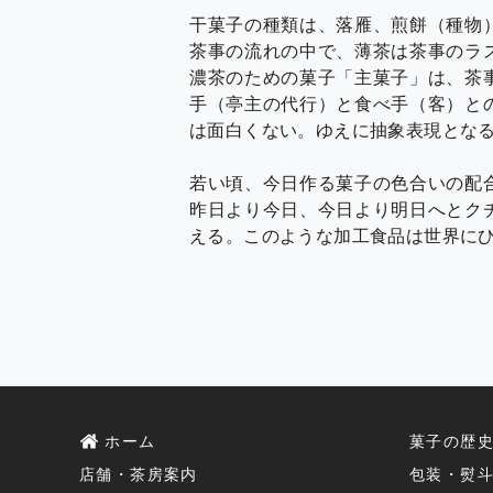
干菓子の種類は、落雁、煎餅（種物
茶事の流れの中で、薄茶は茶事のラ
濃茶のための菓子「主菓子」は、茶
手（亭主の代行）と食べ手（客）と
は面白くない。ゆえに抽象表現とな
若い頃、今日作る菓子の色合いの配
昨日より今日、今日より明日へとク
える。このような加工食品は世界に
ホーム
菓子の歴
店舗・茶房案内
包装・熨