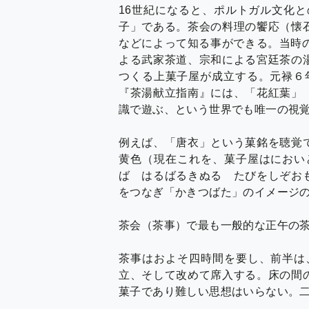
16世紀になると、ポルトガル文化
子」である。茶会の料理の饗応（懐
などによって知る事ができる。当時
よる武家茶道、宗和による宮廷茶の
つくる上菓子屋が成立する。元禄６
『茶湯献立指南』には、「花紅葉」
識で遊ぶ、という世界でも唯一の視
例えば、「唐衣」という菓銘を聴覚
黄色（現在これを、菓子屋はにおい
ば はるばるきぬる たびをしぞお
をつなぎ「かきつばた」のイメージ
茶会（茶事）で最も一般的な正午の
茶事はおよそ四時間を要し、前半は
立、そして改めて席入する。床の間
菓子であり難しい思想はいらない。