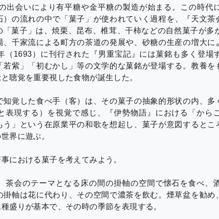
との出会いにより有平糖や金平糖の製造が始まる。この時代
石）の流れの中で「菓子」が使われていく過程を、『天文茶
の「菓子」は、焼栗、昆布、椎茸、干柿などの自然菓子が多か
湯、千家流による町方の茶道の発展や、砂糖の生産の増大に
年（1693）に刊行された『男重宝記』には菓銘も多く登場
「若紫」「初むかし」等の文学的な菓銘が登場する。教養を
覚と聴覚を重要視した食物が誕生した。
で知覚した食べ手（客）は、その菓子の抽象的形状の内、多
と表現する）を視覚で感じ、『伊勢物語』における「から
もう」という在原業平の和歌を想起し、菓子が意図するとこ
の世界に遊ぶ。
茶事における菓子を考えてみよう。
、茶会のテーマとなる床の間の掛軸の空間で懐石を食べ、
の掛軸は花に代わり、その空間で濃茶を飲む。煙草盆を勧め
二種盛りが基本で、その時の季節を表現する。