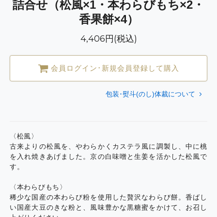
詰合せ（松風×1・本わらびもち×2・
香果餅×4）
4,406円(税込)
会員ログイン･新規会員登録して購入
包装･熨斗(のし)体裁について
〈松風〉
古来よりの松風を、やわらかくカステラ風に調製し、中に桃
を入れ焼きあげました。京の白味噌と生姜を活かした松風で
す。
〈本わらびもち〉
稀少な国産の本わらび粉を使用した贅沢なわらび餅。香ばし
い国産大豆のきな粉と、風味豊かな黒糖蜜をかけて、お召し