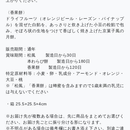
上がりください。
〈香果餅〉
ドライフルーツ（オレンジピール・レーズン・パイナップ
ル）を混ぜた白餡を、あっさりと炊き上げた小豆の粒餡で包
み、そぼろ状の生地をつけて香ばしく焼き上げた京菓子風の
月餅。
販売期間：通年
賞味期間：松風 製造日から30日
本わらび餅 製造日から180日
香果餅 製造日から120日
特定原材料等：小麦・卵・乳成分・アーモンド・オレンジ・
大豆・桃
※「松風」「香果餅」は蜂蜜を含みますので1歳未満の乳児に
は与えないでください
・箱 25.5×25.5×4cm
※お届け先が複数ある場合は、先に商品をまとめてお選びく
ださい。お届け先ごとに振り分ける形になります。
※不明点がある場合は備考欄にお書き添え下さい。別途ご連