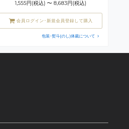
1,555円(税込) 〜 8,683円(税込)
会員ログイン･新規会員登録して購入
包装･熨斗(のし)体裁について