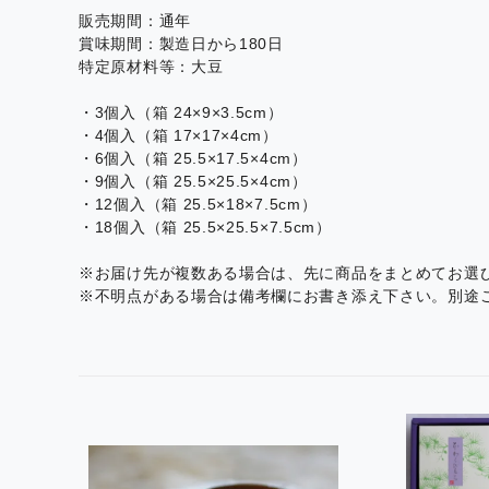
販売期間：通年
賞味期間：製造日から180日
特定原材料等：大豆
・3個入（箱 24×9×3.5cm）
・4個入（箱 17×17×4cm）
・6個入（箱 25.5×17.5×4cm）
・9個入（箱 25.5×25.5×4cm）
・12個入（箱 25.5×18×7.5cm）
・18個入（箱 25.5×25.5×7.5cm）
※お届け先が複数ある場合は、先に商品をまとめてお選
※不明点がある場合は備考欄にお書き添え下さい。別途