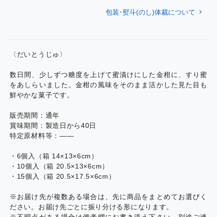
包装･熨斗(のし)体裁について
〈だいとうじゅ〉
数日間、少しずつ糖度を上げて蜜漬けにした金柑に、すり蜜
をあしらいました。金柑の風味をそのまま活かした見た目も
鮮やかな菓子です。
販売期間：通年
賞味期間：製造日から40日
特定原材料等：――
・6個入（箱 14×13×6cm）
・10個入（箱 20.5×13×6cm）
・15個入（箱 20.5×17.5×6cm）
※お届け先が複数ある場合は、先に商品をまとめてお選びく
ださい。お届け先ごとに振り分ける形になります。
※不明点がある場合は備考欄にお書き添え下さい。別途ご連