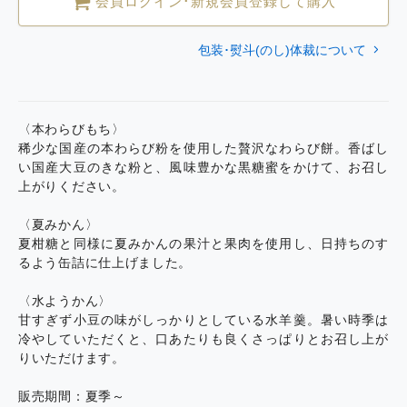
会員ログイン･新規会員登録して購入
包装･熨斗(のし)体裁について
〈本わらびもち〉
稀少な国産の本わらび粉を使用した贅沢なわらび餅。香ばし
い国産大豆のきな粉と、風味豊かな黒糖蜜をかけて、お召し
上がりください。
〈夏みかん〉
夏柑糖と同様に夏みかんの果汁と果肉を使用し、日持ちのす
るよう缶詰に仕上げました。
〈水ようかん〉
甘すぎず小豆の味がしっかりとしている水羊羹。暑い時季は
冷やしていただくと、口あたりも良くさっぱりとお召し上が
りいただけます。
販売期間：夏季～