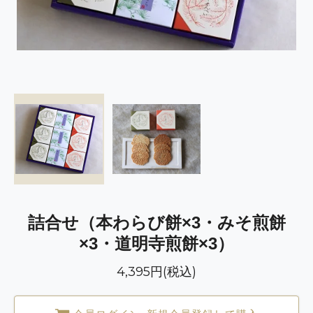
詰合せ（本わらび餅×3・みそ煎餅
×3・道明寺煎餅×3）
4,395円(税込)