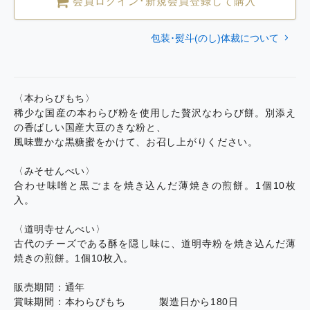
会員ログイン･新規会員登録して購入
包装･熨斗(のし)体裁について
〈本わらびもち〉
稀少な国産の本わらび粉を使用した贅沢なわらび餅。別添え
の香ばしい国産大豆のきな粉と、
風味豊かな黒糖蜜をかけて、お召し上がりください。
〈みそせんべい〉
合わせ味噌と黒ごまを焼き込んだ薄焼きの煎餅。1個10枚
入。
〈道明寺せんべい〉
古代のチーズである酥を隠し味に、道明寺粉を焼き込んだ薄
焼きの煎餅。1個10枚入。
販売期間：通年
賞味期間：本わらびもち 製造日から180日